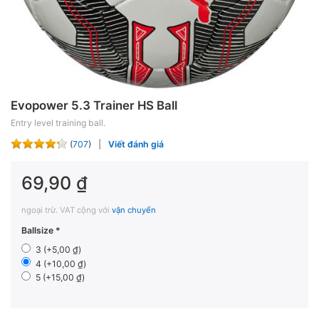
Evopower 5.3 Trainer HS Ball
Entry level training ball.
(
707
)
Viết đánh giá
69,90 ₫
ngoại trừ. VAT cộng với
vận chuyển
Ballsize
3 (+5,00 ₫)
4 (+10,00 ₫)
5 (+15,00 ₫)