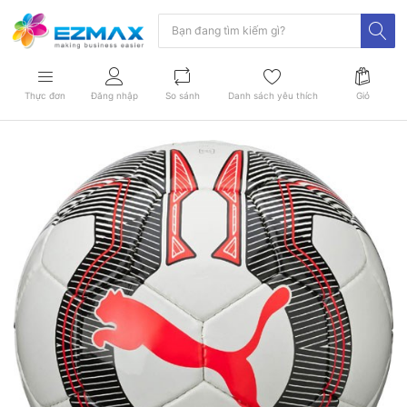
Thực đơn
Đăng nhập
So sánh
Danh sách yêu thích
Giỏ