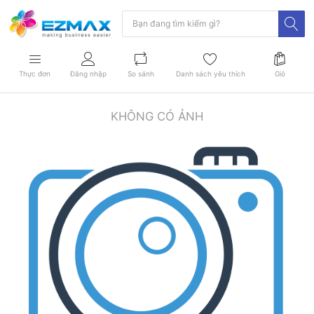
Thực đơn
Đăng nhập
So sánh
Danh sách yêu thích
Giỏ