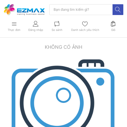
Thực đơn
Đăng nhập
So sánh
Danh sách yêu thích
Giỏ