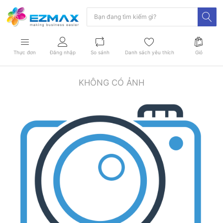
Thực đơn
Đăng nhập
So sánh
Danh sách yêu thích
Giỏ