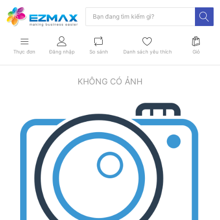
Thực đơn
Đăng nhập
So sánh
Danh sách yêu thích
Giỏ