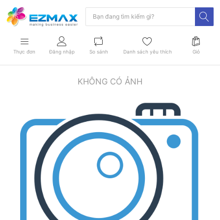
Thực đơn
Đăng nhập
So sánh
Danh sách yêu thích
Giỏ